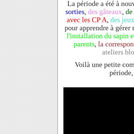
La période a été à nou
sorties
,
des gâteaux
,
de
avec les CP A
,
des jeu
pour apprendre à gérer n
l'installation du sapin e
parents
,
la correspo
ateliers b
Voilà une petite com
période,