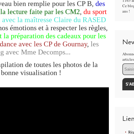
1165 ar
veau bien remplie pour les CP B,
des
Ce blog
 la lecture faite par les CM2
,
du sport
ans !
x avec la maîtresse Claire du RASED
os émotions et à respecter les règles,
t la
préparation
des cadeaux pour les
New
ndance avec les CP de Gournay
,
les
log avec Mme Decomps...
Abonne
article
pilation de toutes les photos de la
Email
 bonne visualisation !
Lie
Règ