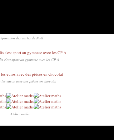
éparation des cartes de Noël
dis c'est sport au gymnase avec les CP A
r les euros avec des pièces en chocolat
Atelier maths