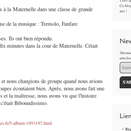
1165 ar
Ce blog
s à la Maternelle dans une classe de grande
ans !
hème de la musique : Tremolo, Fanfare
es. Ils ont bien répondu.
New
dix minutes dans la cour de Maternelle. Cétait
Abonne
article
Email
nts et nous changions de groupe quand nous avions
groupes écoutaient bien. Après, nous avons fait une
s et la maîtresse, nous avons vu que l'histoire
 c'était Biboundissimo.
Lie
tes.fr/5-album-1993197.html
Règ