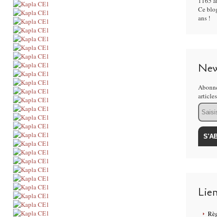
1165 ar
Ce blog
ans !
New
Abonne
article
Email
Lie
Règ