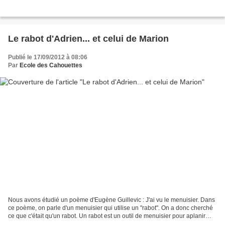
Le rabot d'Adrien... et celui de Marion
Publié le 17/09/2012 à 08:06
Par
Ecole des Cahouettes
Nous avons étudié un poème d'Eugène Guillevic : J'ai vu le menuisier. Dans
ce poème, on parle d'un menuisier qui utilise un "rabot". On a donc cherché
ce que c'était qu'un rabot. Un rabot est un outil de menuisier pour aplanir
(rendre lisse) la surface...