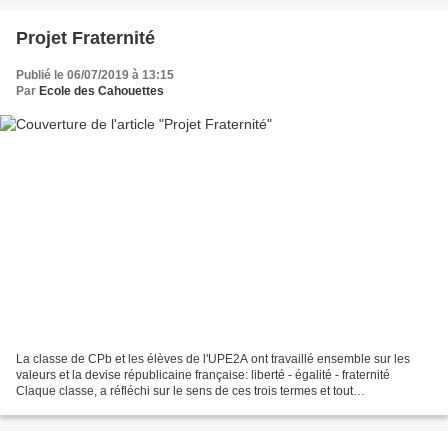
Projet Fraternité
Publié le 06/07/2019 à 13:15
Par
Ecole des Cahouettes
La classe de CPb et les élèves de l'UPE2A ont travaillé ensemble sur les
valeurs et la devise républicaine française: liberté - égalité - fraternité
Claque classe, a réfléchi sur le sens de ces trois termes et tout
particulièrement sur celui de la fraternité...