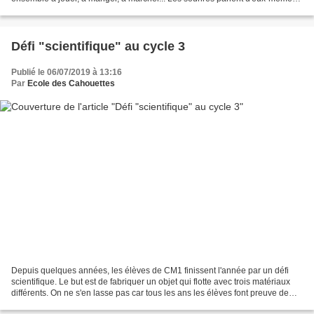
Et on se balance... Dans les jeux Un...
Défi "scientifique" au cycle 3
Publié le 06/07/2019 à 13:16
Par
Ecole des Cahouettes
Depuis quelques années, les élèves de CM1 finissent l'année par un défi
scientifique. Le but est de fabriquer un objet qui flotte avec trois matériaux
différents. On ne s'en lasse pas car tous les ans les élèves font preuve de
beaucoup d'imagination. Présentation...