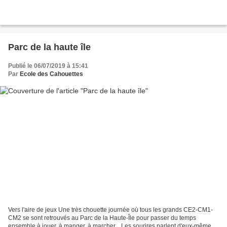
Parc de la haute île
Publié le 06/07/2019 à 15:41
Par
Ecole des Cahouettes
Vers l'aire de jeux Une très chouette journée où tous les grands CE2-CM1-
CM2 se sont retrouvés au Parc de la Haute-Île pour passer du temps
ensemble à jouer, à manger, à marcher... Les sourires parlent d'eux-mêmes.