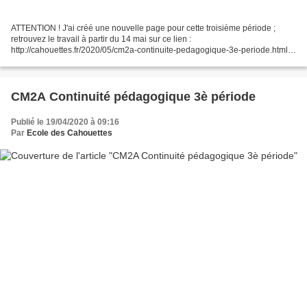
ATTENTION ! J'ai créé une nouvelle page pour cette troisième période ;
retrouvez le travail à partir du 14 mai sur ce lien :
http://cahouettes.fr/2020/05/cm2a-continuite-pedagogique-3e-periode.html
Mercredi 13 mai Bonjour, Voici les corrections de lundi-mardi...
CM2A Continuité pédagogique 3è période
Publié le 19/04/2020 à 09:16
Par
Ecole des Cahouettes