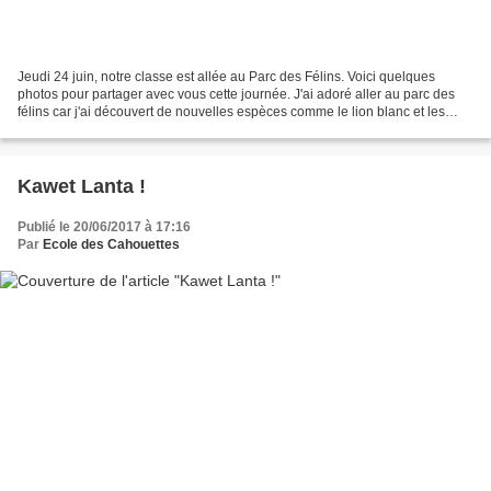
Jeudi 24 juin, notre classe est allée au Parc des Félins. Voici quelques
photos pour partager avec vous cette journée. J'ai adoré aller au parc des
félins car j'ai découvert de nouvelles espèces comme le lion blanc et les
lémuriens. J'ai adoré le petit...
Kawet Lanta !
Publié le 20/06/2017 à 17:16
Par
Ecole des Cahouettes