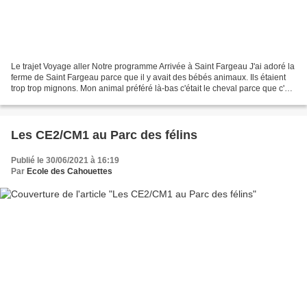
Le trajet Voyage aller Notre programme Arrivée à Saint Fargeau J'ai adoré la
ferme de Saint Fargeau parce que il y avait des bébés animaux. Ils étaient
trop trop mignons. Mon animal préféré là-bas c'était le cheval parce que c'est
ma passion. Et ce que...
Les CE2/CM1 au Parc des félins
Publié le 30/06/2021 à 16:19
Par
Ecole des Cahouettes