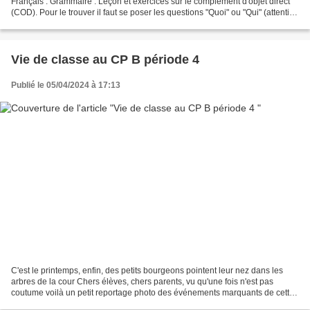
Français : Grammaire : Leçon et exercices sur le complément d'objet direct
(COD). Pour le trouver il faut se poser les questions "Quoi" ou "Qui" (attention
en se posant la question...
Vie de classe au CP B période 4
Publié le 05/04/2024 à 17:13
C'est le printemps, enfin, des petits bourgeons pointent leur nez dans les
arbres de la cour Chers élèves, chers parents, vu qu'une fois n'est pas
coutume voilà un petit reportage photo des événements marquants de cette
période 4 ainsi que les commentaires...