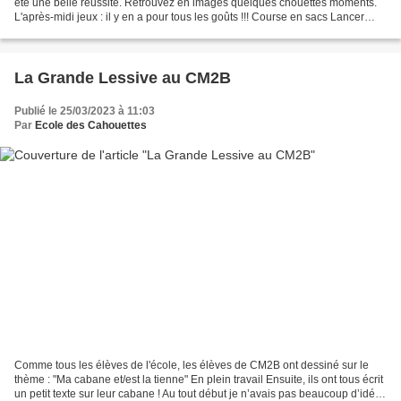
été une belle réussite. Retrouvez en images quelques chouettes moments.
L'après-midi jeux : il y en a pour tous les goûts !!! Course en sacs Lancer
d'anneaux Les chaises musicales Jeu...
La Grande Lessive au CM2B
Publié le 25/03/2023 à 11:03
Par
Ecole des Cahouettes
Comme tous les élèves de l'école, les élèves de CM2B ont dessiné sur le
thème : "Ma cabane et/est la tienne" En plein travail Ensuite, ils ont tous écrit
un petit texte sur leur cabane ! Au tout début je n’avais pas beaucoup d’idées