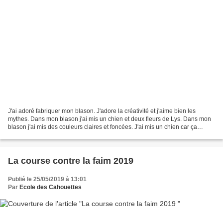
J'ai adoré fabriquer mon blason. J'adore la créativité et j'aime bien les
mythes. Dans mon blason j'ai mis un chien et deux fleurs de Lys. Dans mon
blason j'ai mis des couleurs claires et foncées. J'ai mis un chien car ça
représente ma chienne et que...
La course contre la faim 2019
Publié le 25/05/2019 à 13:01
Par
Ecole des Cahouettes