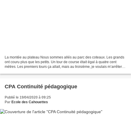
La montée au plateau Nous sommes allés au parc des coteaux. Les grands
ont couru plus que les petits. Un tour de course était égal à quatre cent
mètres. Les premiers tours ça allait, mais au troisième, je voulais m’arrêter
mais j'ai quand même continué....
CPA Continuité pédagogique
Publié le 19/04/2020 à 09:25
Par
Ecole des Cahouettes