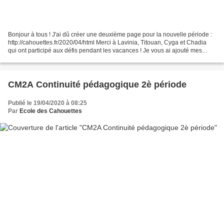
Bonjour à tous ! J'ai dû créer une deuxième page pour la nouvelle période :
http://cahouettes.fr/2020/04/html Merci à Lavinia, Titouan, Cyga et Chadia
qui ont participé aux défis pendant les vacances ! Je vous ai ajouté mes
desserts et des semis de plant...
CM2A Continuité pédagogique 2è période
Publié le 19/04/2020 à 08:25
Par
Ecole des Cahouettes