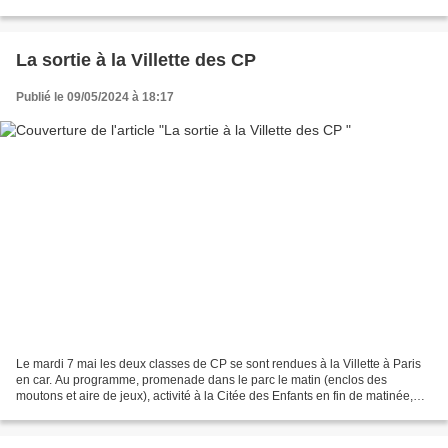
comme tout le monde...
La sortie à la Villette des CP
Publié le 09/05/2024 à 18:17
Le mardi 7 mai les deux classes de CP se sont rendues à la Villette à Paris
en car. Au programme, promenade dans le parc le matin (enclos des
moutons et aire de jeux), activité à la Citée des Enfants en fin de matinée,
pique-nique au pied de la Géode,...