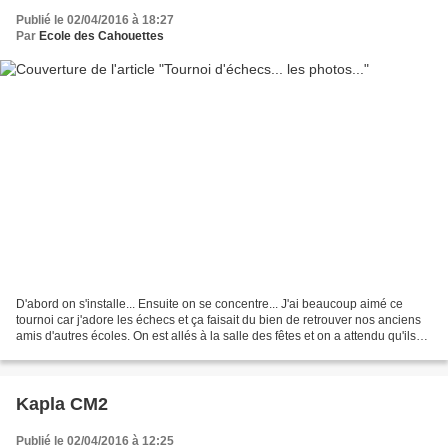
Publié le 02/04/2016 à 18:27
Par
Ecole des Cahouettes
D'abord on s'installe... Ensuite on se concentre... J'ai beaucoup aimé ce
tournoi car j'adore les échecs et ça faisait du bien de retrouver nos anciens
amis d'autres écoles. On est allés à la salle des fêtes et on a attendu qu'ils
nous placent. Nous étions...
Kapla CM2
Publié le 02/04/2016 à 12:25