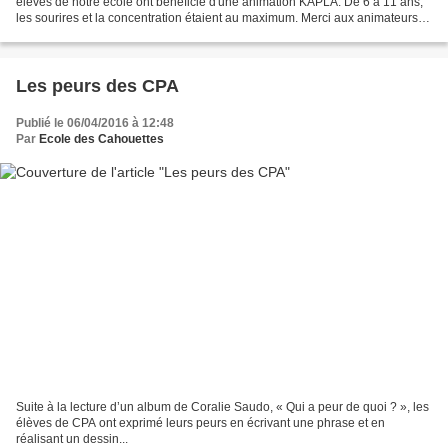
élèves de notre école ont bénéficié d'une animation KAPLA. De 6 à 11 ans,
les sourires et la concentration étaient au maximum. Merci aux animateurs
inventifs qui ont révélé...
Les peurs des CPA
Publié le 06/04/2016 à 12:48
Par
Ecole des Cahouettes
Suite à la lecture d’un album de Coralie Saudo, « Qui a peur de quoi ? », les
élèves de CPA ont exprimé leurs peurs en écrivant une phrase et en
réalisant un dessin...