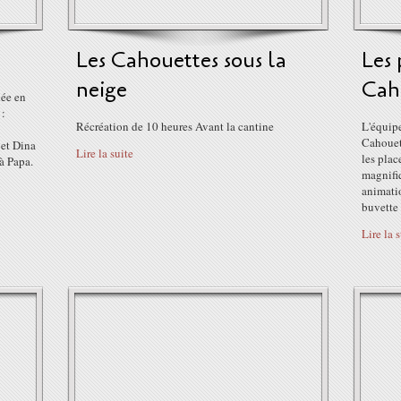
Les Cahouettes sous la
Les 
neige
Cah
née en
 :
Récréation de 10 heures Avant la cantine
L'équip
Cahouett
 et Dina
Lire la suite
les pla
à Papa.
magnifiq
animatio
buvette 
Lire la 