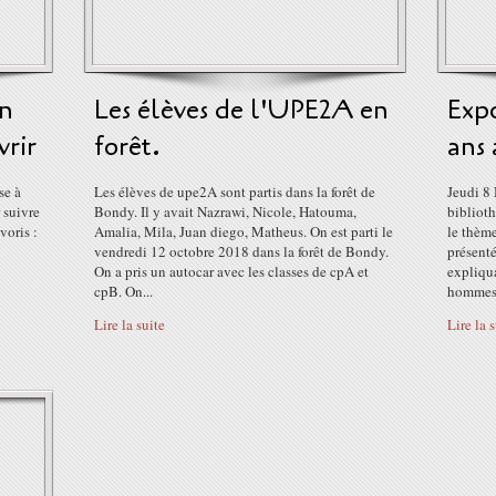
un
Les élèves de l'UPE2A en
Expo
rir
forêt.
ans 
se à
Les élèves de upe2A sont partis dans la forêt de
Jeudi 8
 suivre
Bondy. Il y avait Nazrawi, Nicole, Hatouma,
bibliot
voris :
Amalia, Mila, Juan diego, Matheus. On est parti le
le thème
vendredi 12 octobre 2018 dans la forêt de Bondy.
présent
On a pris un autocar avec les classes de cpA et
expliqu
cpB. On...
hommes 
Lire la suite
Lire la 