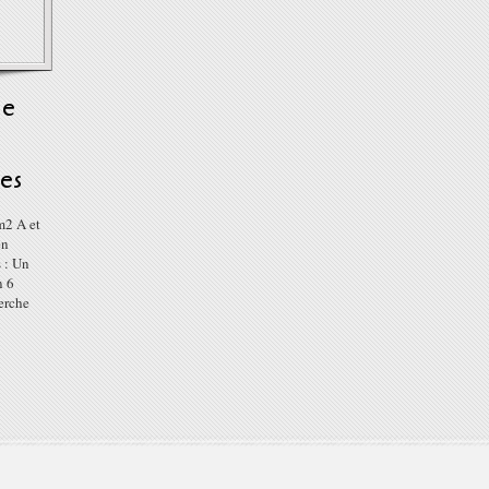
ne
es
m2 A et
en
 : Un
n 6
erche