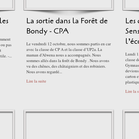
les
La sortie dans la Forêt de
Les 
Bondy - CPA
Sens
Comment
l’éc
Le vendredi 12 octobre, nous sommes partis en car
u ou pas
avec la classe de CP A et la classe d’UP2a. La
t
Lundi 15
maman d’Alwena nous a accompagnés. Nous
ile. -...
classe d
sommes allés dans la forêt de Bondy . Nous avons
Gymnase
vu des chênes, des châtaigniers et des robiniers.
devions 
Nous avons regardé...
carton e
Lire la suite
plastique
Lire la 