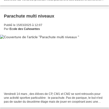
des graines à papillons.
Parachute multi niveaux
Publié le 15/03/2025 à 12:07
Par
Ecole des Cahouettes
Vendredi 14 mars , des élèves de CP, CM1 et CM2 se sont retrouvés pour
une activité sportive particulière : le parachute. Pas de panique, le but n'est
pas de sauter du deuxième étage mais de jouer en coopérant avec une
grande toile colorée. Le défi de...