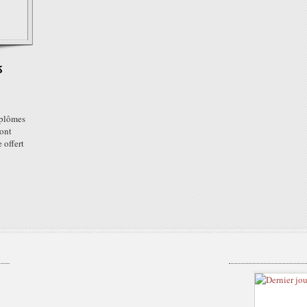
s
diplômes
 ont
 offert