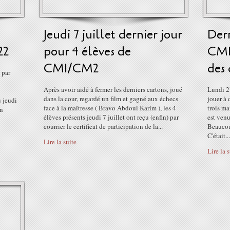
Jeudi 7 juillet dernier jour
Dern
22
pour 4 élèves de
CM1
CM1/CM2
des
 par
Après avoir aidé à fermer les derniers cartons, joué
Lundi 27
dans la cour, regardé un film et gagné aux échecs
jouer à 
u jeudi
face à la maîtresse ( Bravo Abdoul Karim ), les 4
trois m
on
élèves présents jeudi 7 juillet ont reçu (enfin) par
est venu
courrier le certificat de participation de la...
Beaucoup
C'était...
Lire la suite
Lire la 