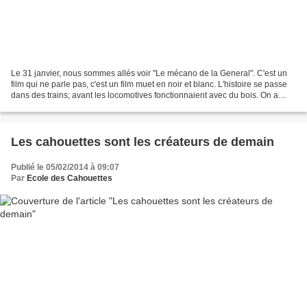
Le 31 janvier, nous sommes allés voir "Le mécano de la General". C'est un
film qui ne parle pas, c'est un film muet en noir et blanc. L'histoire se passe
dans des trains; avant les locomotives fonctionnaient avec du bois. On a
beaucoup rigolé. Il y avait...
Les cahouettes sont les créateurs de demain
Publié le 05/02/2014 à 09:07
Par
Ecole des Cahouettes