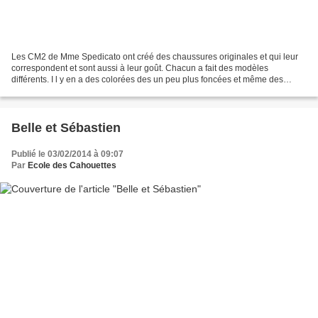
Les CM2 de Mme Spedicato ont créé des chaussures originales et qui leur
correspondent et sont aussi à leur goût. Chacun a fait des modèles
différents. I l y en a des colorées des un peu plus foncées et même des
chaussures avec des ailes ; c'est vraiment...
Belle et Sébastien
Publié le 03/02/2014 à 09:07
Par
Ecole des Cahouettes