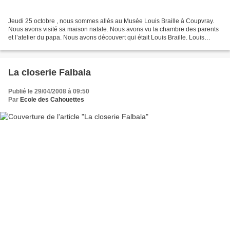
Jeudi 25 octobre , nous sommes allés au Musée Louis Braille à Coupvray.
Nous avons visité sa maison natale. Nous avons vu la chambre des parents
et l’atelier du papa. Nous avons découvert qui était Louis Braille. Louis
Braille est né en 1809 à Coupvray....
La closerie Falbala
Publié le 29/04/2008 à 09:50
Par
Ecole des Cahouettes