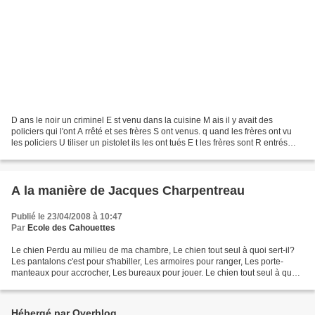
D ans le noir un criminel E st venu dans la cuisine M ais il y avait des
policiers qui l'ont A rrêté et ses frères S ont venus. q uand les frères ont vu
les policiers U tiliser un pistolet ils les ont tués E t les frères sont R entrés
chez eux. NATHAN...
A la manière de Jacques Charpentreau
Publié le 23/04/2008 à 10:47
Par
Ecole des Cahouettes
Le chien Perdu au milieu de ma chambre, Le chien tout seul à quoi sert-il?
Les pantalons c'est pour s'habiller, Les armoires pour ranger, Les porte-
manteaux pour accrocher, Les bureaux pour jouer. Le chien tout seul à quoi
sert- il ? Il suffit de le demander...
Hébergé par Overblog