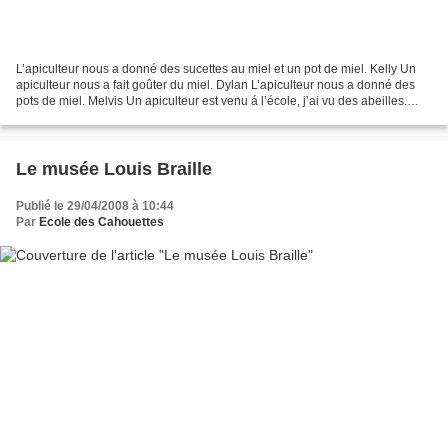
L’apiculteur nous a donné des sucettes au miel et un pot de miel. Kelly Un
apiculteur nous a fait goûter du miel. Dylan L’apiculteur nous a donné des
pots de miel. Melvis Un apiculteur est venu á l’école, j’ai vu des abeilles.
Sarah Halan On a vu des...
Le musée Louis Braille
Publié le 29/04/2008 à 10:44
Par
Ecole des Cahouettes