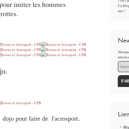
1165 ar
 pour imiter les hommes
Ce blog
ans !
rottes.
New
Abonne
article
Email
jo.
Lie
dojo pour faire de l'acrosport.
Règ