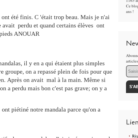
1165 ar
Ce blog
ans !
nt été finis. C 'était trop beau. Mais je n'ai
 avait perdu et quand certains élèves ont
ns avec leurs pieds ANOUAR
New
Abonne
article
andalas, il y en a qui étaient plus simples
Email
e groupe, on a repassé plein de fois pour que
bien. Après on avait mal à la main. Même si
, on a perdu mais bon c'est pas grave; on y a
s ont piétiné notre mandala parce qu'on a
é. Sadio
Lie
Règ