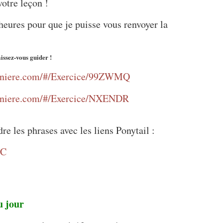
otre leçon !
heures pour que je puisse vous renvoyer la
aissez-vous guider !
ziniere.com/#/Exercice/99ZWMQ
ziniere.com/#/Exercice/NXENDR
dre les phrases avec les liens Ponytail :
TC
u jour