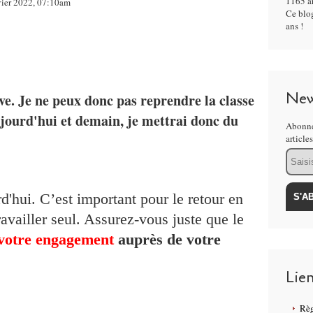
1165 ar
vier 2022, 07:10am
Ce blog
ans !
New
ive. Je ne peux donc pas reprendre la classe
aujourd'hui et demain, je mettrai donc du
Abonne
article
Email
rd'hui. C’est important pour le retour en
ravailler seul. Assurez-vous juste que le
votre engagement
auprès de votre
Lie
Règ