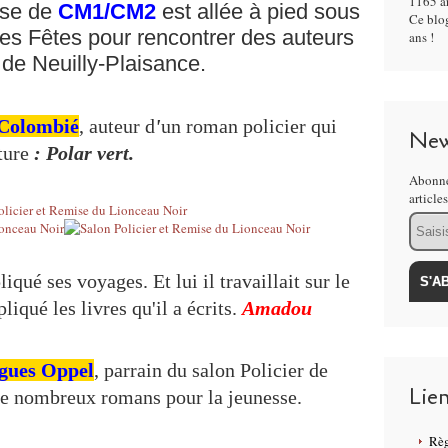
1165 ar
asse de
CM1/CM2
est allée à pied sous
Ce blog
 des Fêtes pour rencontrer des auteurs
ans !
de Neuilly-Plaisance.
 Colombié
, auteur d
'
un roman policier qui
New
ature
: Polar vert.
Abonne
article
Email
qué ses voyages. Et lui il travaillait sur le
liqué les livres qu'il a écrits.
Amadou
gues Oppel
, parrain du salon Policier de
Lie
de nombreux romans pour la jeunesse.
Règ