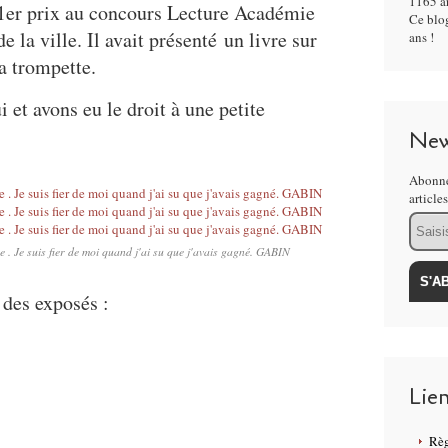
1165 ar
 1er prix au concours Lecture Académie
Ce blog
e la ville. Il avait présenté un livre sur
ans !
a trompette.
 et avons eu le droit à une petite
New
Abonne
article
Email
ne . Je suis fier de moi quand j'ai su que j'avais gagné. GABIN
 des exposés :
Lie
Règ