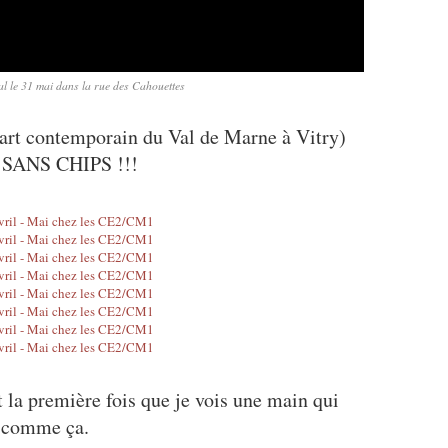
nal le 31 mai dans la rue des Cahouettes
rt contemporain du Val de Marne à Vitry)
et SANS CHIPS !!!
t la première fois que je vois une main qui
e comme ça.