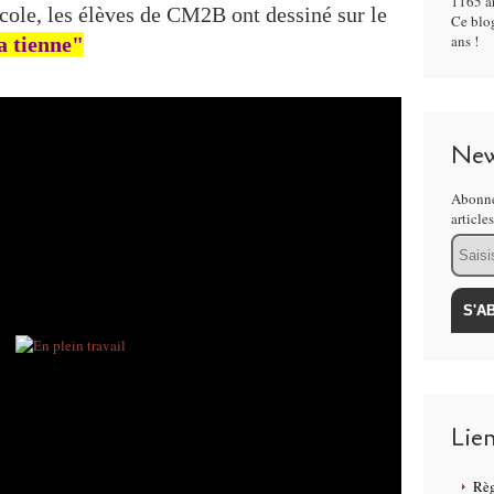
1165 ar
cole, les élèves de CM2B ont dessiné sur le
Ce blog
ans !
a tienne"
New
Abonne
article
Email
Lie
Règ