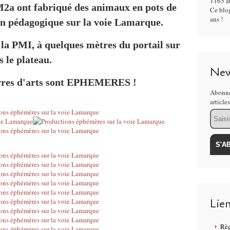
1165 ar
M2a ont fabriqué des animaux en pots de
Ce blog
ans !
din pédagogique sur la voie Lamarque.
e la PMI, à quelques mètres du portail sur
 le plateau.
New
euvres d'arts sont EPHEMERES !
Abonne
article
Email
Lie
Règ