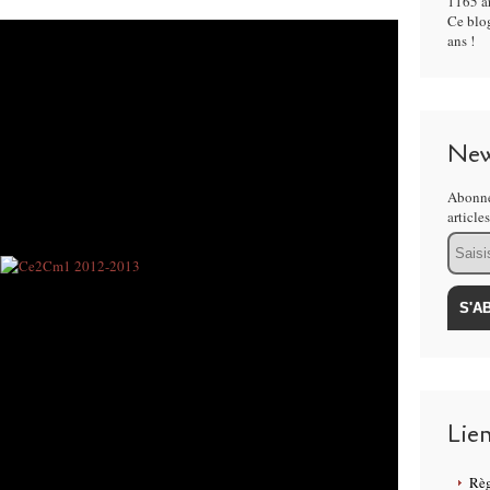
1165 ar
Ce blog
ans !
New
Abonne
article
Email
Lie
Règ