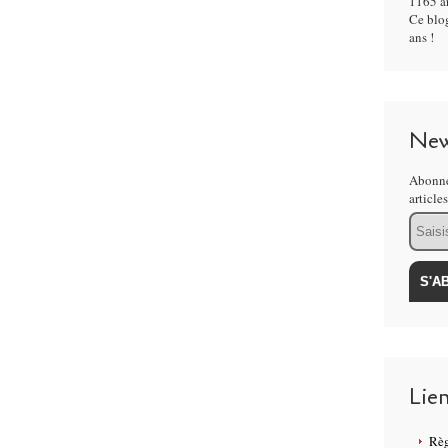
1165 ar
 de CM1 sont allés visiter le château fort de
Ce blog
rne.
ans !
âteaux du Moyen Âge à avoir survécu en région
New
Abonne
article
 remontent au VIe siècle. Mais c'est au XIVe
Email
tions, les tours principales et le donjon.
l'abandon. Il a même été transformé en ferme.
 le département de Seine et Marne a décidé de le
Lie
liat (maman de Caroline) pour son aide et à
Règ
otos.