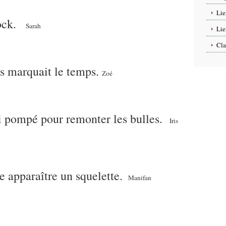
Lie
rock.
Sarah
Lie
Cla
ous marquait le temps.
Zoé
'ai pompé pour remonter les bulles.
Iris
re apparaître un squelette.
Manifan