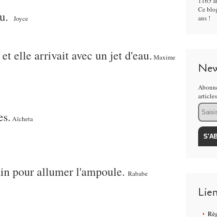
1165 ar
Ce blog
u.
ans !
Joyce
 et elle arrivait avec un jet d'eau.
Maxime
New
Abonne
article
Email
es.
Aïcheta
main pour allumer l'ampoule.
Rababe
Lie
Règ