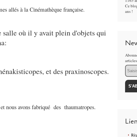
1165 ar
Ce blog
s allés à la Cinémathèque française.
ans !
salle où il y avait plein d'objets qui
ma:
New
Abonne
article
Email
hénakisticopes, et des praxinoscopes.
et nous avons fabriqué des thaumatropes.
Lie
Règ