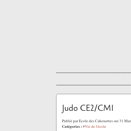
Judo CE2/CM1
Publié par Ecole des Cahouettes sur 31 Ma
Catégories :
#Vie de l'école