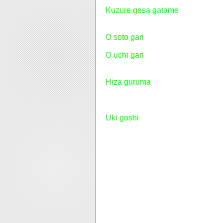
Kuzure gesa gatame
: assis sur l
O soto gari
: grand fauchage exté
O uchi gari
: grand fauchage intér
Hiza guruma
: roue autour du ge
Uki goshi
: hanche flottée
Nous faisons souvent des combat
Nous apprenons aussi à faire des
Monsieur Bonnet nous fera un test 
écouté pendant tout le temps du j