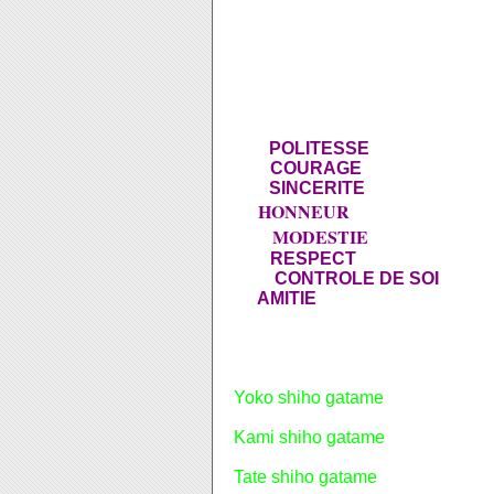
Tous les vendredis, nous allons 
Notre professeur s'appelle monsi
- LA
POLITESSE
: Respect d'autr
- LE
COURAGE
: Faire ce qui est
- LA
SINCERITE
: S'exprimer sa
HONNEUR
- L'
: Etre fidèle à la pa
MODESTIE
- LA
: Parler de soi-m
-LE
RESPECT
:
S
a
ns respect,
-
LE
CONTROLE DE SOI
:
S
avo
- L'
AMITIE
:
C'est le plus dur d
Les
techniques
s'appellent :
Yoko shiho gatame
: sur le côté à
Kami shiho gatame
: derrière la 
Tate shiho gatame
: à cheval à g