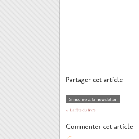
il nous fera peut être passer la ce
Texte rédigé par Mahdi et Aïssatou
Partager cet article
S'inscrire à la newsletter
La fête du livre
Commenter cet article