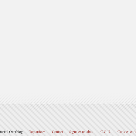
portail Overblog
Top articles
Contact
Signaler un abus
C.G.U.
Cookies et d