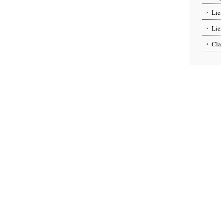
e côté
Lie
Lie
rieur
Cla
ieur
nou
s mixtes.
 chutes.
le dernier jour du judo et il va voir
si on a bien
udo. Il nous fera passer
le test chacun
notre tour et