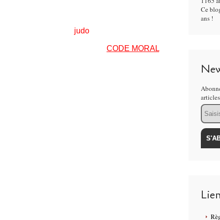
1165 ar
Ce blog
ans !
à la MCJ pour faire du
judo
.
eur
Bonnet . Il nous a parlé du
CODE MORAL
:
ui
New
 juste
ns déguiser sa pensée
Abonne
role donnée
article
ême sans orgueil
Email
 aucune confiance ne peut naître
ir se taire lorsque monte la colère
es sentiments humains
genoux
Lie
tête à genoux
enoux
Règ