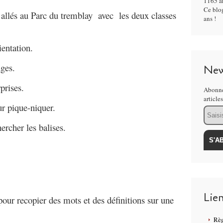
1165 ar
Ce blog
llés au Parc du tremblay avec les deux classes
ans !
ientation.
uges.
New
rprises.
Abonne
article
ur pique-niquer.
Email
hercher les balises.
Lie
our recopier des mots et des définitions sur une
Règ