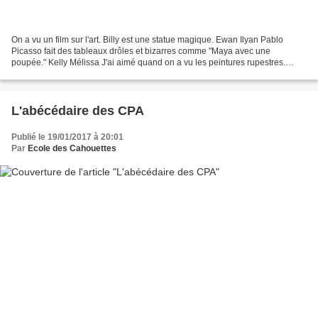
On a vu un film sur l'art. Billy est une statue magique. Ewan Ilyan Pablo
Picasso fait des tableaux drôles et bizarres comme "Maya avec une
poupée." Kelly Mélissa J'ai aimé quand on a vu les peintures rupestres.
Clément Djibril J'ai aimé quand Jeanne...
L'abécédaire des CPA
Publié le 19/01/2017 à 20:01
Par
Ecole des Cahouettes