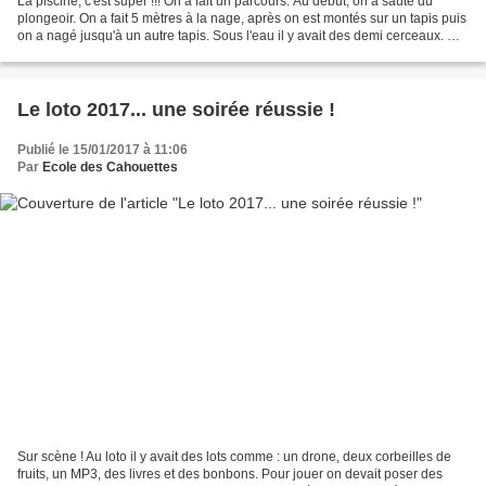
La piscine, c'est super !!! On a fait un parcours. Au début, on a sauté du
plongeoir. On a fait 5 mètres à la nage, après on est montés sur un tapis puis
on a nagé jusqu'à un autre tapis. Sous l'eau il y avait des demi cerceaux. On
est passé dans les...
Le loto 2017... une soirée réussie !
Publié le 15/01/2017 à 11:06
Par
Ecole des Cahouettes
Sur scène ! Au loto il y avait des lots comme : un drone, deux corbeilles de
fruits, un MP3, des livres et des bonbons. Pour jouer on devait poser des