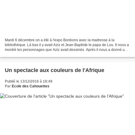
Mardi 6 décembre on a été à l'expo Bonbons avec la maitresse à la
bibliothèque. Là bas il y avait Aziz et Jean-Baptiste le papa de Lou. Il nous a
montré les personnages que Aziz avait dessinés. Après il nous a donné un
questionnaire et on devait trouver...
Un spectacle aux couleurs de l'Afrique
Publié le 13/12/2016 à 18:49
Par
Ecole des Cahouettes