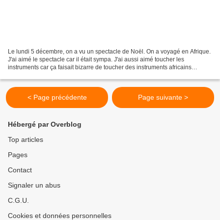
Le lundi 5 décembre, on a vu un spectacle de Noël. On a voyagé en Afrique.
J'ai aimé le spectacle car il était sympa. J'ai aussi aimé toucher les
instruments car ça faisait bizarre de toucher des instruments africains
comme le n'goni, le balafon, le hood,...
< Page précédente
Page suivante >
Hébergé par Overblog
Top articles
Pages
Contact
Signaler un abus
C.G.U.
Cookies et données personnelles