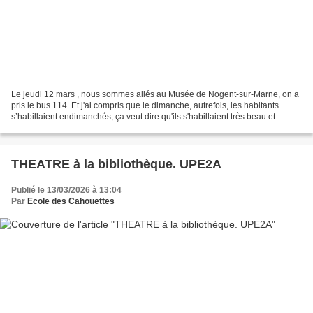
Le jeudi 12 mars , nous sommes allés au Musée de Nogent-sur-Marne, on a
pris le bus 114. Et j'ai compris que le dimanche, autrefois, les habitants
s’habillaient endimanchés, ça veut dire qu'ils s'habillaient très beau et
élégant pour aller dans les guinguettes...
THEATRE à la bibliothèque. UPE2A
Publié le 13/03/2026 à 13:04
Par
Ecole des Cahouettes