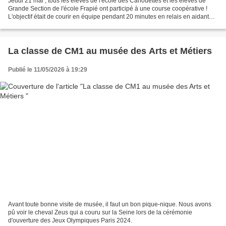
Jeudi 21 mai , tous les élèves de l'école des Cahouettes et les élèves de
Grande Section de l'école Frapié ont participé à une course coopérative !
L'objectif était de courir en équipe pendant 20 minutes en relais en aidant
les plus petits ou ceux qui...
La classe de CM1 au musée des Arts et Métiers
Publié le 11/05/2026 à 19:29
Avant toute bonne visite de musée, il faut un bon pique-nique. Nous avons
pû voir le cheval Zeus qui a couru sur la Seine lors de la cérémonie
d'ouverture des Jeux Olympiques Paris 2024.