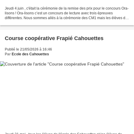
Jeudi 4 juin , c'était la cérémonie de la remise des prix pour le concours Ora-
lisons ! Ora-lisons c’est un concours de lecture avec trois épreuves
différentes. Nous sommes allés à la cérémonie des CM1 mais les élèves de
CM2 de notre classe ont aussi...
Course coopérative Frapié Cahouettes
Publié le 21/05/2026 à 16:46
Par
Ecole des Cahouettes