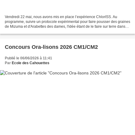
Vendredi 22 mai, nous avons mis en place l’expérience ChlorISS. Au
programme, suivre un protocole expérimental pour faire pousser des graines
de Mizuma et d'Arabettes des dames, l'idée étant de le faire sur terre dans
des milliers d'école, de collèges...
Concours Ora-lisons 2026 CM1/CM2
Publié le 06/06/2026 à 11:41
Par
Ecole des Cahouettes