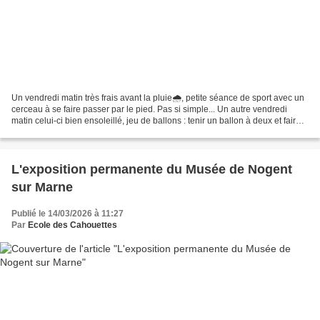
Un vendredi matin très frais avant la pluie🌧️, petite séance de sport avec un
cerceau à se faire passer par le pied. Pas si simple... Un autre vendredi
matin celui-ci bien ensoleillé, jeu de ballons : tenir un ballon à deux et faire
tomber les ballons...
L'exposition permanente du Musée de Nogent
sur Marne
Publié le 14/03/2026 à 11:27
Par
Ecole des Cahouettes